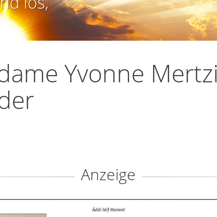
nd los,
dame Yvonne Mertzi
der
Anzeige