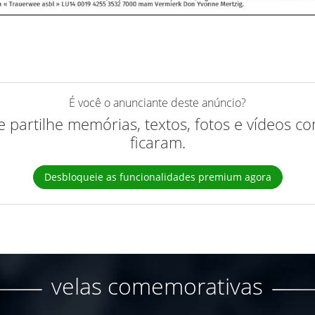
É você o anunciante deste anúncio?
 e partilhe memórias, textos, fotos e vídeos 
ficaram.
Desbloqueie as funcionalidades premium agora
velas comemorativas