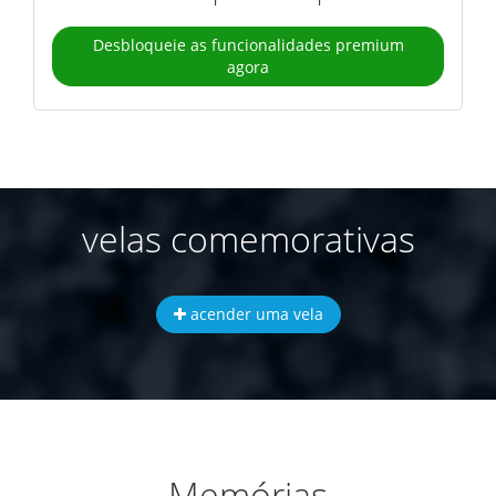
Desbloqueie as funcionalidades premium
agora
velas comemorativas
acender uma vela
Memórias