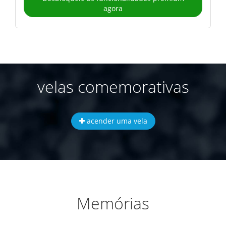
agora
velas comemorativas
acender uma vela
Memórias