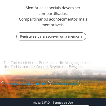
Memórias especiais devem ser
compartilhadas.
Compartilhar os acontecimentos mais
memoráveis.
Registe-se para escrever uma memória
Der Tod ist nicht das Ende, nicht die Vergänglichkeit,
der Tod ist nur die Wende, Beginn der Ewigkeit.
Kontakt zum Verlag aufnehmen
Denunciar abuso
Ajuda & FAQ
Termos de Uso