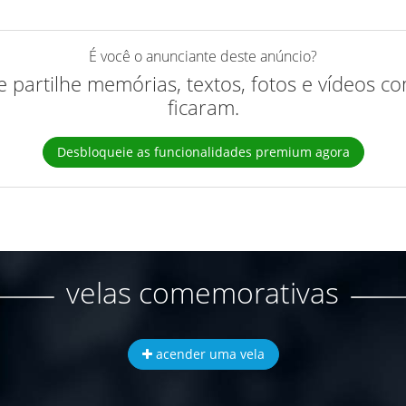
É você o anunciante deste anúncio?
 e partilhe memórias, textos, fotos e vídeos 
ficaram.
Desbloqueie as funcionalidades premium agora
velas comemorativas
acender uma vela