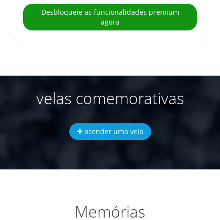
Desbloqueie as funcionalidades premium
agora
velas comemorativas
acender uma vela
Memórias