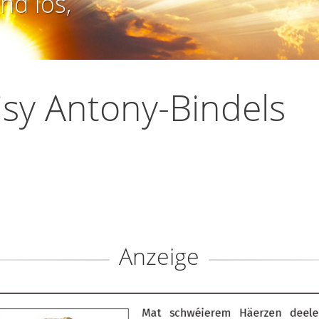
nd los,
sy Antony-Bindels
Anzeige