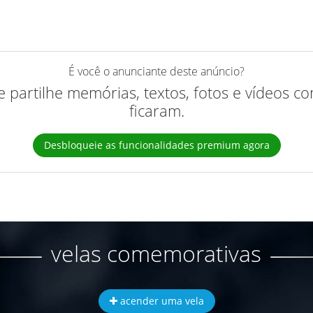
É você o anunciante deste anúncio?
 e partilhe memórias, textos, fotos e vídeos 
ficaram.
Desbloqueie as funcionalidades premium agora
velas comemorativas
acender uma vela