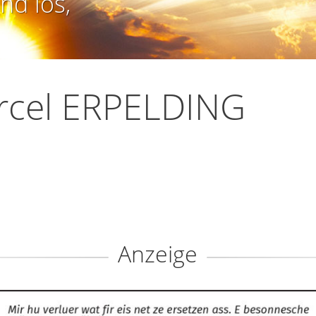
nd los,
rcel ERPELDING
Anzeige