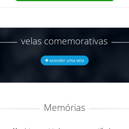
velas comemorativas
acender uma vela
Memórias