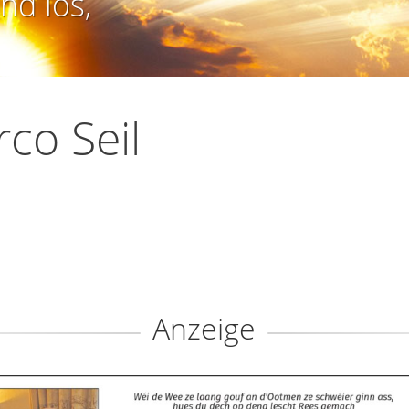
nd los,
co Seil
Anzeige