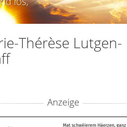
nd los,
ie-Thérèse Lutgen-
ff
Anzeige