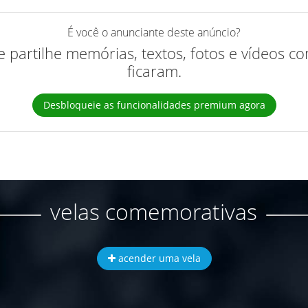
É você o anunciante deste anúncio?
 e partilhe memórias, textos, fotos e vídeos 
ficaram.
Desbloqueie as funcionalidades premium agora
velas comemorativas
acender uma vela