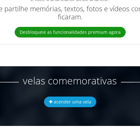
 e partilhe memórias, textos, fotos e vídeos 
ficaram.
Desbloqueie as funcionalidades premium agora
velas comemorativas
acender uma vela