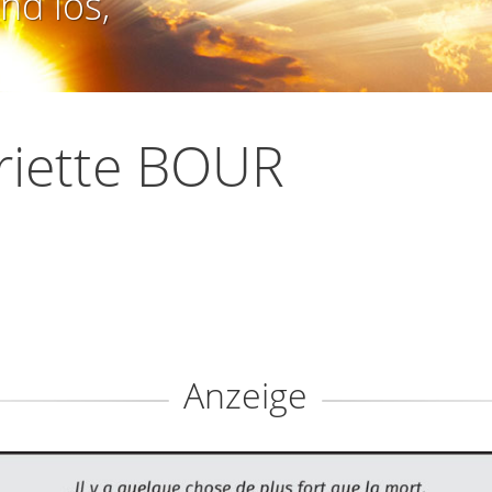
nd los,
riette BOUR
Anzeige