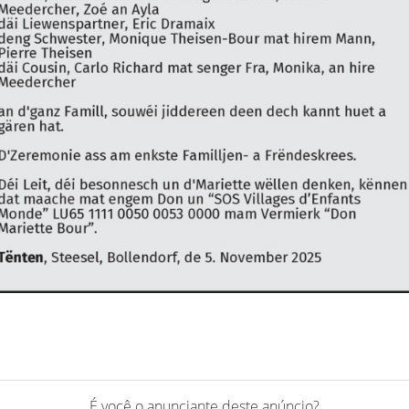
É você o anunciante deste anúncio?