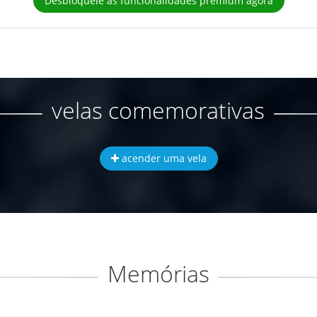
Desbloqueie as funcionalidades premium agora
velas comemorativas
acender uma vela
Memórias