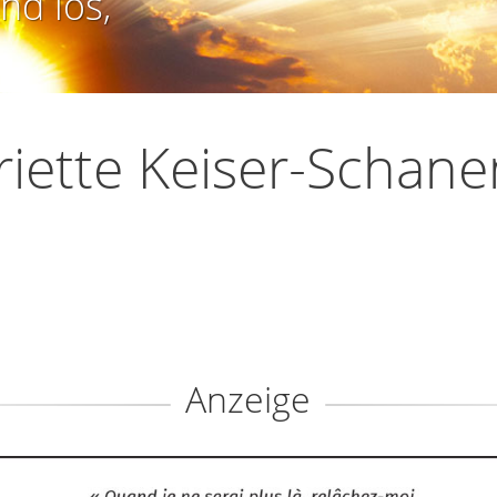
nd los,
iette Keiser-Schane
Anzeige