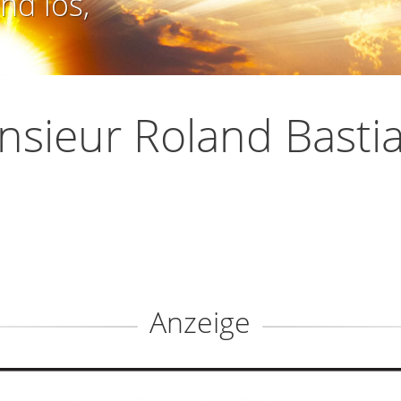
nd los,
sieur Roland Basti
Anzeige