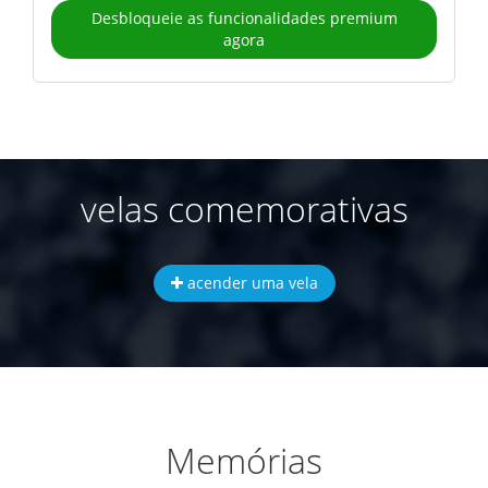
Desbloqueie as funcionalidades premium
agora
velas comemorativas
acender uma vela
Memórias