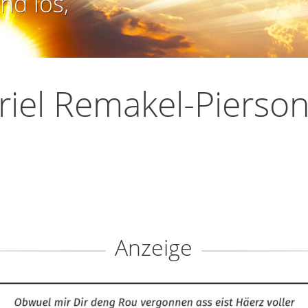
nd los,
iel Remakel-Pierso
Anzeige