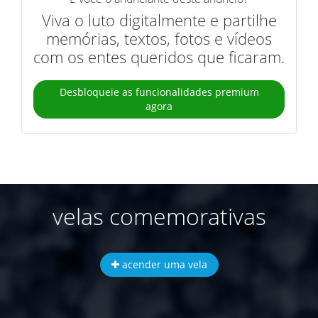
Viva o luto digitalmente e partilhe
memórias, textos, fotos e vídeos
com os entes queridos que ficaram.
Desbloqueie as funcionalidades premium
agora
velas comemorativas
acender uma vela