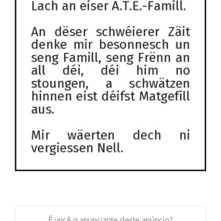
É você o anunciante deste anúncio?