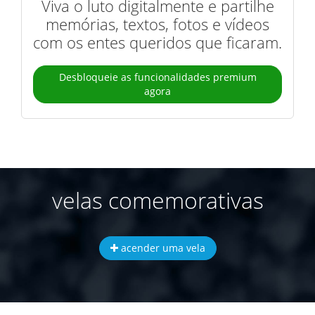
Viva o luto digitalmente e partilhe
memórias, textos, fotos e vídeos
com os entes queridos que ficaram.
Desbloqueie as funcionalidades premium
agora
velas comemorativas
acender uma vela