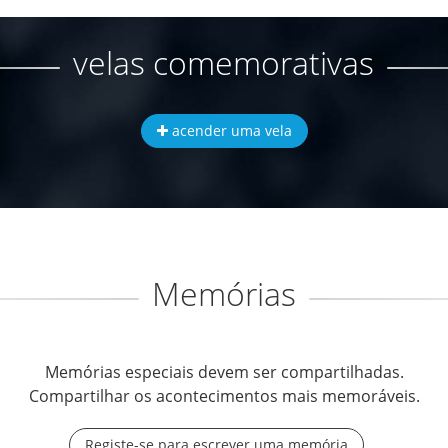
velas comemorativas
acender uma vela
Memórias
Memórias especiais devem ser compartilhadas.
Compartilhar os acontecimentos mais memoráveis.
Registe-se para escrever uma memória