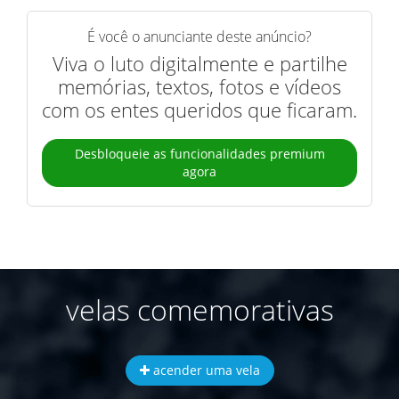
É você o anunciante deste anúncio?
Viva o luto digitalmente e partilhe
memórias, textos, fotos e vídeos
com os entes queridos que ficaram.
Desbloqueie as funcionalidades premium
agora
velas comemorativas
acender uma vela