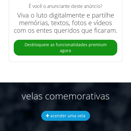
É você o anunciante deste anúncio?
Viva o luto digitalmente e partilhe
memórias, textos, fotos e vídeos
com os entes queridos que ficaram.
Desbloqueie as funcionalidades premium
agora
velas comemorativas
acender uma vela