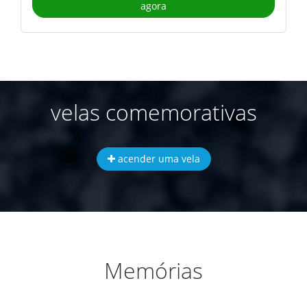
agora
velas comemorativas
acender uma vela
Memórias