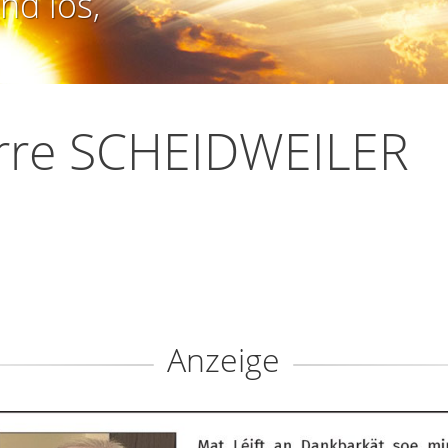
nd los,
erre SCHEIDWEILER
Anzeige