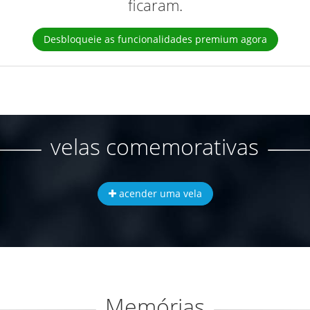
ficaram.
Desbloqueie as funcionalidades premium agora
velas comemorativas
acender uma vela
Memórias