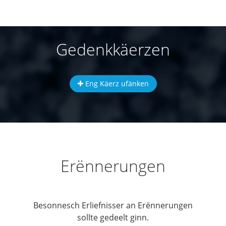
Gedenkkäerzen
Eng Käerz ufänken
Erënnerungen
Besonnesch Erliefnisser an Erënnerungen
sollte gedeelt ginn.