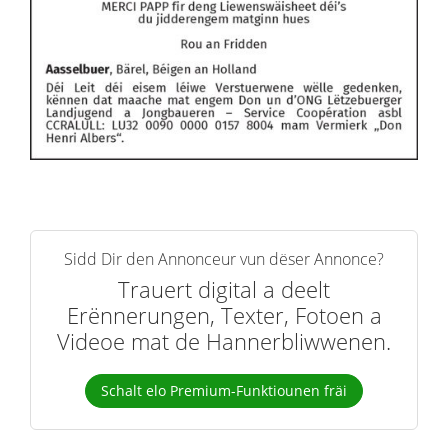
Sidd Dir den Annonceur vun dëser Annonce?
Trauert digital a deelt
Erënnerungen, Texter, Fotoen a
Videoe mat de Hannerbliwwenen.
Schalt elo Premium-Funktiounen fräi