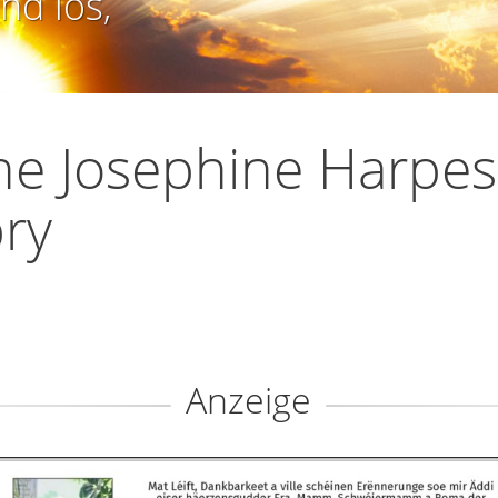
nd los,
e Josephine Harpes
ry
Anzeige