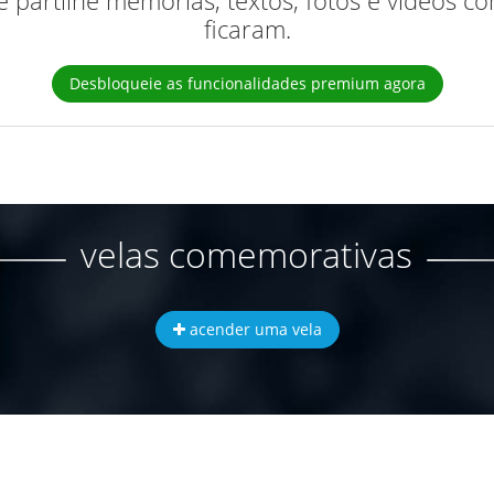
 e partilhe memórias, textos, fotos e vídeos 
ficaram.
Desbloqueie as funcionalidades premium agora
velas comemorativas
acender uma vela