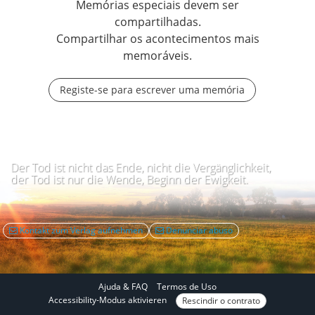
Memórias especiais devem ser
compartilhadas.
Compartilhar os acontecimentos mais
memoráveis.
Registe-se para escrever uma memória
Der Tod ist nicht das Ende, nicht die Vergänglichkeit,
der Tod ist nur die Wende, Beginn der Ewigkeit.
Kontakt zum Verlag aufnehmen
Denunciar abuso
Ajuda & FAQ
Termos de Uso
N
Accessibility-Modus aktivieren
Rescindir o contrato
o