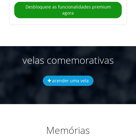
Desbloqueie as funcionalidades premium
agora
velas comemorativas
acender uma vela
Memórias